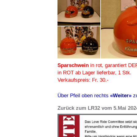
Sparschwein
in rot, garantiert 
in ROT ab Lager lieferbar, 1 Stk.
Verkaufspreis: Fr. 30.-
Über Pfeil oben rechts
«
Weiter
»
z
Zurück zum LR32 vom 5.Mai 202