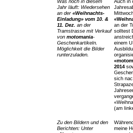
Was noch in diesem
Auch in
Jahr läuft: Wiedersehen
Jahresab
an der
«Weihnachts-
Mittwoc
Einladung»
vom 10. &
«Weihn
11. Dez.
an der
an der 
Tramstrasse mit
Verkauf
solltest
von
motomania
-
anstreic
Geschenkartikeln.
einem US
Möglichkeit die Bilder
Ausbild
runterzuladen.
organisi
«motoma
2014
sow
Geschenk
sich nac
Strapaz
Jahresen
vergange
«Weihna
(am lin
Zu den Bildern und den
Während
Berichten: Unter
meine H