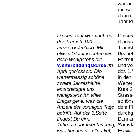
war am
mit sc
dann i
Jahr k
Dieses Jahr war auch an
Dieses
der Tramstr.100
drauss
ausserordentlich: Mit
Tramst
etwas Glück konnten wir
Bis tie
doch wenigstens die
Fahrs
Weiterbildungskurse
im
und ve
April geniessen. Die
des 1.
wettermässig schöne
in den
zweite Jahreshälfte
Weiter
entschädigte uns
Kurs 2
wenigstens für alles
Strass
Entgangene, was die
schöns
Anzahl der sonnigen Tage
dem Fl
betrifft. Auf der 3.Seite
durchg
findest Du eine
Donner
Jahreszusammenfassung,
Samsta
was bei uns so alles lief,
Es war