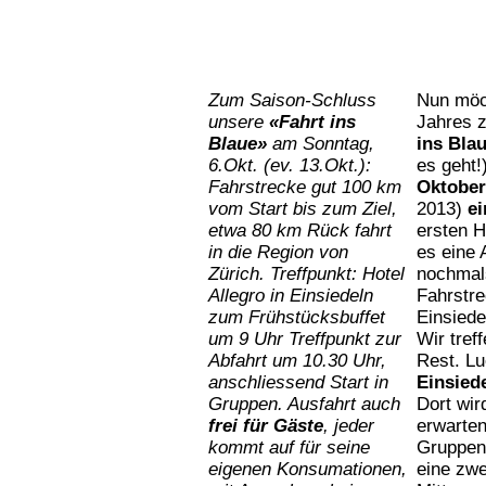
Zum
Saison-Schluss
Nun möc
unsere
«Fahrt ins
Jahres 
Blaue»
am Sonntag,
ins Bla
6.Okt. (ev. 13.Okt.):
es geht!
Fahrstrecke gut 100 km
Oktobe
vom Start bis zum Ziel,
2013)
ei
etwa 80 km Rück fahrt
ersten H
in
die
Region
von
es eine 
Zürich.
Treffpunkt: Hotel
nochmals
Allegro in Einsiedeln
Fahrstre
zum Frühstücksbuffet
Einsiede
um 9 Uhr Treffpunkt zur
Wir tref
Abfahrt um 10.30 Uhr,
Rest. Lu
anschliessend Start in
Einsied
Gruppen. Ausfahrt auch
Dort wir
frei für Gäste
, jeder
erwarten
kommt auf für seine
Gruppen
eigenen Konsumationen,
eine zwe