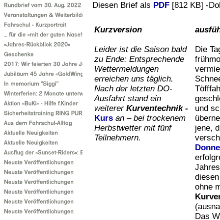
Diesen Brief als
PDF
[812 KB] -Do
Kurzversion
ausfüh
Leider ist die Saison bald
Die Ta
zu Ende: Entsprechende
frühmo
Wettermeldungen
vermie
erreichen uns täglich.
Schnee
Nach der letzten DO-
Töfffah
Ausfahrt stand ein
geschl
weiterer
Kurventechnik -
und sc
Kurs
an – bei trockenem
überne
Herbstwetter mit fünf
jene, 
Teilnehmern.
versch
Donne
erfolgr
Jahres
diesen
ohne m
Kurve
(ausna
Das We