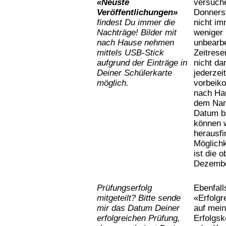
«Neuste
versuche
Veröffentlichungen»
Donnerst
findest Du immer die
nicht im
Nachträge! Bilder mit
weniger 
nach Hause nehmen
unbearbe
mittels USB-Stick
Zeitres
aufgrund der Einträge in
nicht da
Deiner Schülerkarte
jederzei
möglich.
vorbeiko
nach Hau
dem Nam
Datum bz
können w
herausfi
Möglichk
ist die 
Dezemb
Prüfungserfolg
Ebenfall
mitgeteilt? Bitte sende
«Erfolgr
mir das Datum Deiner
auf mei
erfolgreichen Prüfung,
Erfolgsk