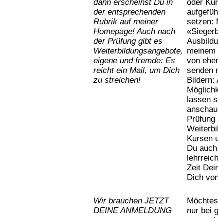
dann erscheinst Du in
oder Kur
der entsprechenden
aufgefüh
Rubrik auf meiner
setzen: 
Homepage! Auch nach
«Siegerb
der Prüfung gibt es
Ausbildu
Weiterbildungsangebote,
meinem 
eigene und fremde: Es
von ehem
reicht ein Mail, um Dich
senden m
zu streichen!
Bildern:
Möglich
lassen s
anschaue
Prüfung 
Weiterbi
Kursen 
Du auch 
lehrreic
Zeit Dei
Dich von
Wir brauchen JETZT
Möchtest
DEINE ANMELDUNG
nur bei 