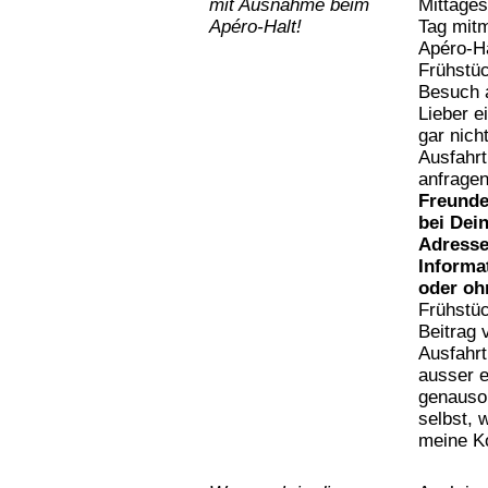
mit
Ausnahme beim
Mittages
Apéro-Halt!
Tag mit
Apéro-Ha
Frühstüc
Besuch 
Lieber e
gar nich
Ausfahrt
anfrage
Freunde
bei Dei
Adressen
Informa
oder oh
Frühstüc
Beitrag 
Ausfahrt
ausser e
genauso 
selbst, 
meine Ko