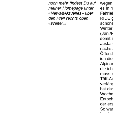
noch mehr findest Du auf
wegen 
meiner Homepage unter
es in 
«News&Aktuelles» über
Fahrle
den Pfeil rechts oben
RIDE g
«Weiter»!
schöne
Winter
(Jan./
somit 
ausfal
nächst
Öffent
ich di
Alpina
die ic
musste
Töff-A
verlän
hat da
Wochen
Entbeh
der er
So war