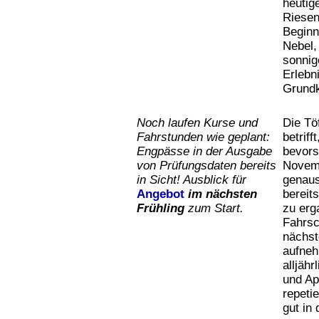
heutig
Riesen
Beginn
Nebel,
sonnig
Erlebn
Grundk
Noch laufen Kurse und
Die Tö
Fahrstunden wie geplant:
betriff
Engpässe in der Ausgabe
bevors
von Prüfungsdaten bereits
Novemb
in Sicht! Ausblick für
genaus
Angebot
im nächsten
bereit
Frühling
zum Start.
zu erg
Fahrsc
nächst
aufneh
alljäh
und Ap
repeti
gut in