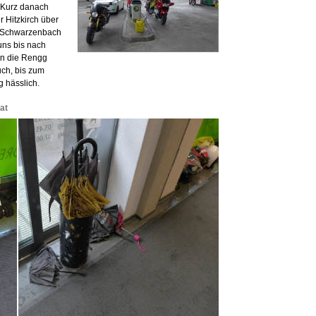
: Kurz danach
r Hitzkirch über
g Schwarzenbach
uns bis nach
 in die Rengg
ch, bis zum
g hässlich.
at