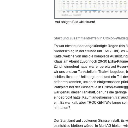
Auf obiges Bild «klick»en!
Start und Zusammentreffen in Uitikon-Waldeg
Es war nicht nur der angekündigte Regen (bis 
Niederschlag in der Stunde um 16/17 Uhr), es w
Kälte, welche von uns die komplette Ausrüstung
Klaus am Abend zuvor noch 20-30 Extra-Kilomet
Zürich eingelegt hatte, war er bereits auf Reser
wir uns erst zur Tankstelle in Thalwil begeben, 
schliesslich den Uetlibergtunnel und ein Teil d
befahren konnten, um noch einigermassen pünk
Parkplatz bei der Passerelle in Uitikon-Waldegg
war genau dieser Tankhalt, der uns die geringe
eingebrockt hatte. Kaum angekommen, traf auc
ein. Es war kalt, aber TROCKEN! Wie lange soll
hinhalten?
Der Start fand auf trockenen Strassen statt. Es w
es nicht so bleiben würde. In Muri AG hielten wi