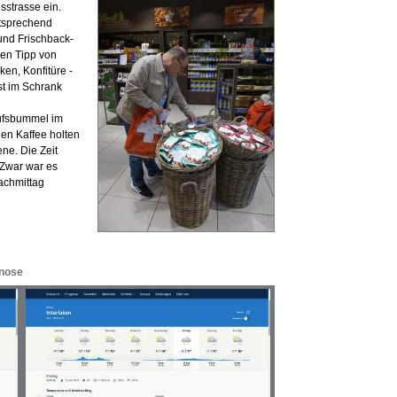
sstrasse ein.
ntsprechend
und Frischback-
den Tipp von
en, Konfitüre -
st im Schrank
ufsbummel im
Den Kaffee holten
ne. Die Zeit
 Zwar war es
achmittag
gnose