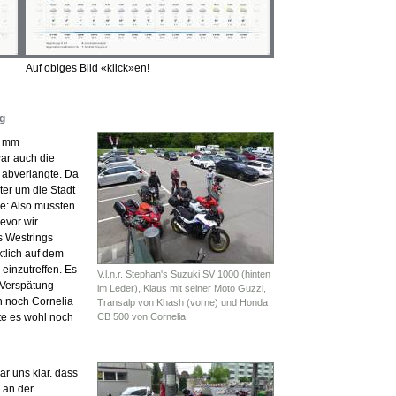
Auf obiges Bild «klick»en!
g
8 mm
ar auch die
 abverlangte. Da
er um die Stadt
ve: Also mussten
bevor wir
es Westrings
tlich auf dem
 einzutreffen. Es
V.l.n.r. Stephan's Suzuki SV 1000 (hinten
 Verspätung
im Leder), Klaus mit seiner Moto Guzzi,
h noch Cornelia
Transalp von Khash (vorne) und Honda
te es wohl noch
CB 500 von Cornelia.
ar uns klar. dass
r an der