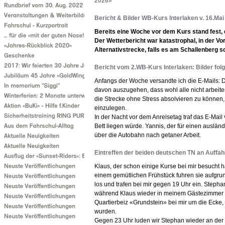
2026»
Bericht & Bilder WB-Kurs Interlaken v. 16.Ma
Bereits eine Woche vor dem Kurs stand fest,
Der Wetterbericht war katastrophal, in der Vo
Alternativstrecke, falls es am Schallenberg sch
Bericht vom 2.WB-Kurs Interlaken: Bilder fol
Anfangs der Woche versandte ich die E-Mails: Da
davon auszugehen, dass wohl alle nicht arbeiten
die Strecke ohne Stress absolvieren zu könne
einzulegen.
In der Nacht vor dem Anreisetag traf das E-Mai
Bett liegen würde. Yannis, der für einen ausländ
über die Autobahn nach getaner Arbeit.
Eintreffen der beiden deutschen TN an Auffah
Klaus, der schon einige Kurse bei mir besucht 
einem gemütlichen Frühstück fuhren sie aufgru
los und trafen bei mir gegen 19 Uhr ein. Stepha
während Klaus wieder in meinem Gästezimmer 
Quartierbeiz «Grundstein» bei mir um die Ecke
wurden.
Gegen 23 Uhr luden wir Stephan wieder an der 