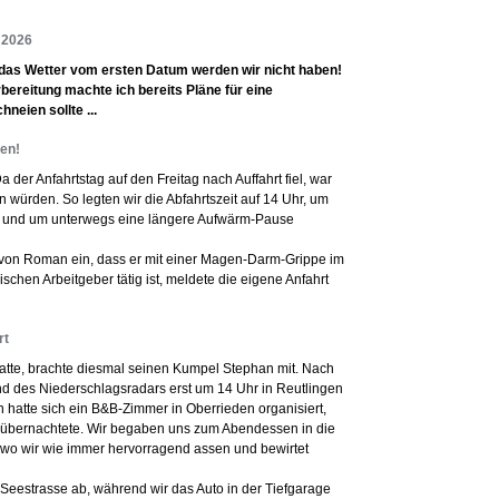
i 2026
 das Wetter vom ersten Datum werden wir nicht haben!
rbereitung machte ich bereits Pläne für eine
neien sollte ...
gen!
 der Anfahrtstag auf den Freitag nach Auffahrt fiel, war
 würden. So legten wir die Abfahrtszeit auf 14 Uhr, um
n, und um unterwegs eine längere Aufwärm-Pause
l von Roman ein, dass er mit einer Magen-Darm-Grippe im
ischen Arbeitgeber tätig ist, meldete die eigene Anfahrt
rt
hatte, brachte diesmal seinen Kumpel Stephan mit. Nach
nd des Niederschlagsradars erst um 14 Uhr in Reutlingen
n hatte sich ein B&B-Zimmer in Oberrieden organisiert,
übernachtete. Wir begaben uns zum Abendessen in die
, wo wir wie immer hervorragend assen und bewirtet
Seestrasse ab, während wir das Auto in der Tiefgarage