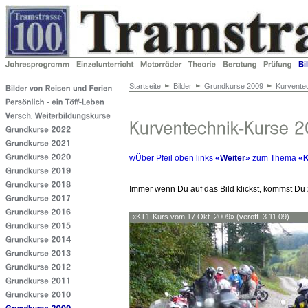
Startseite
Bilder
Grundkurse 2009
Kurvente
wÜber Pfeil oben links
«
Weiter
»
zum Thema
«K
Immer wenn Du auf das Bild klickst, kommst Du
«KT1-Kurs vom 17.Okt. 2009» (veröff. 3.11.09)