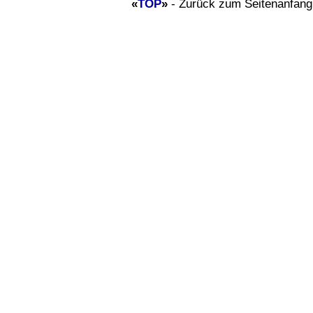
«
TOP
»
- Zurück zum Seitenanfang