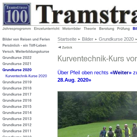
Startseite
Bilder
Grundkurse 2020
Über Pfeil oben rechts
«
Weiter
»
z
28.Aug. 2020»