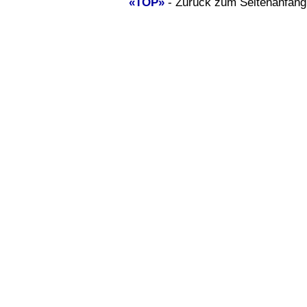
«TOP»
- Zurück zum Seitenanfan