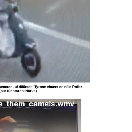
scooter - uf düütsch: Tyrone chunnt en nöie Roller
(nur für starchi Närve)