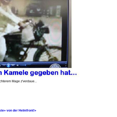
echterem Mage z'verdaue...
te» von der Helmfront!»