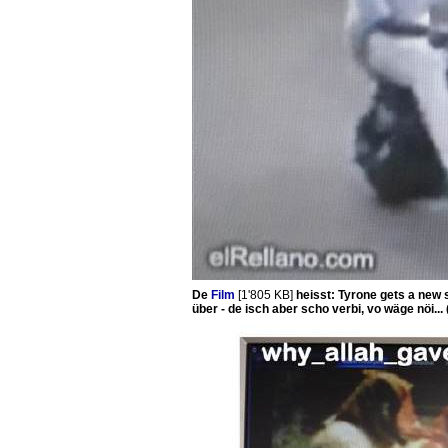
De
Film
[1'805 KB]
heisst: Tyrone gets a new 
über - de isch aber scho verbi, vo wäge nöi... 