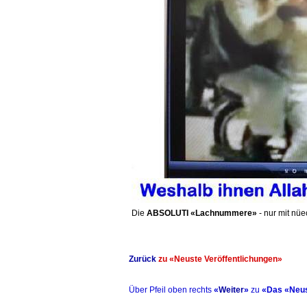
Die
ABSOLUTI «Lachnummere»
- nur mit nü
Zurück
zu «Neuste Veröffentlichungen»
Über Pfeil oben rechts
«
Weiter
»
zu
«Das «Neus