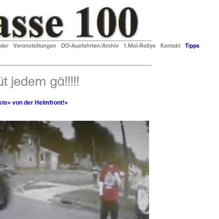
te» von der Helmfront!»