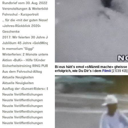
Bi eus hätt's emol «sMännli mache» gheisse -
erfolgrich, wie Du Dir's i dem
Filmli
[1'039 KB