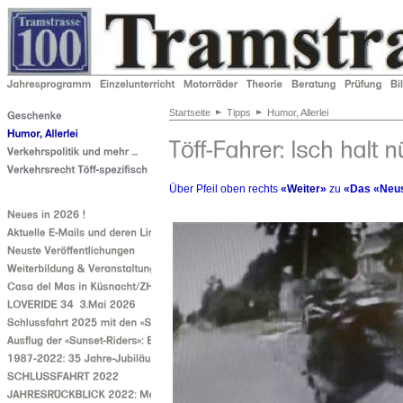
Startseite
Tipps
Humor, Allerlei
Über Pfeil oben rechts
«
Weiter
»
zu
«Das «Neus