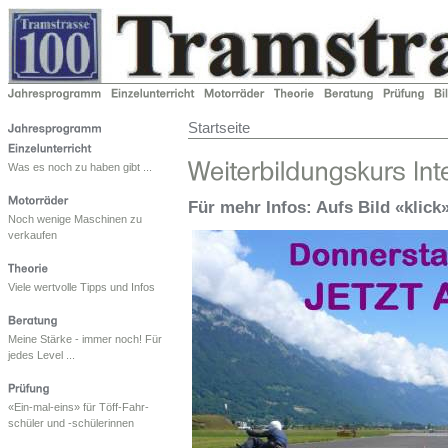
Startseite
Was es noch zu haben gibt ...
Für mehr Infos: Aufs Bild «klick
Noch wenige Maschinen zu
verkaufen
Viele wertvolle Tipps und Infos
Meine Stärke - immer noch! Für
jedes Level ...
«Ein-mal-eins» für Töff-Fahr-
schüler und -schülerinnen