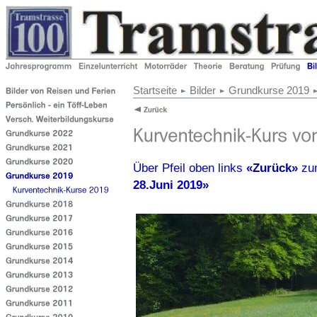
Startseite
Bilder
Grundkurse 2019
Über Pfeil oben links
«
Zurück
»
z
28.Juni 2019»