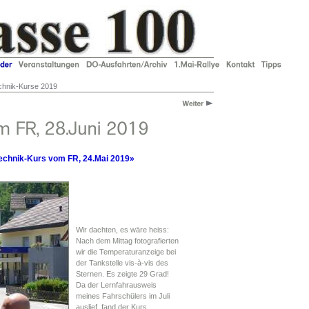
chnik-Kurse 2019
echnik-Kurs vom FR, 24.Mai 2019»
Wir dachten, es wäre heiss:
Nach dem Mittag fotografierten
wir die Temperaturanzeige bei
der Tankstelle vis-à-vis des
Sternen. Es zeigte 29 Grad!
Da der Lernfahrausweis
meines Fahrschülers im Juli
auslief, fand der Kurs