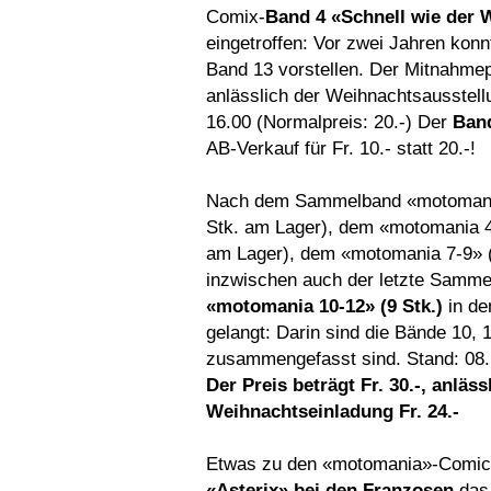
Comix-
Band 4 «Schnell wie der 
eingetroffen: Vor zwei Jahren konn
Band 13 vorstellen. Der Mitnahmep
anlässlich der Weihnachtsausstell
16.00 (Normalpreis: 20.-) Der
Ban
AB-Verkauf für Fr. 10.- statt 20.-!
Nach dem Sammelband «motomani
Stk. am Lager), dem «motomania 4
am Lager), dem «motomania 7-9» (3
inzwischen auch der letzte Samm
«motomania 10-12» (9 Stk.)
in de
gelangt: Darin sind die Bände 10, 
zusammengefasst sind. Stand: 08
Der Preis beträgt Fr. 30.-, anläss
Weihnachtseinladung Fr. 24.-
Etwas zu den «motomania»-Comic
«Asterix» bei den Franzosen
das 