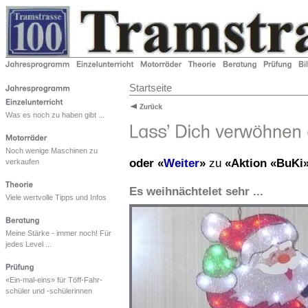
Startseite
Was es noch zu haben gibt ...
Noch wenige Maschinen zu
oder «
Weiter
»
zu
«Aktion «BuKi» 
verkaufen
Es weihnächtelet sehr ...
Viele wertvolle Tipps und Infos
Meine Stärke - immer noch! Für
jedes Level ...
«Ein-mal-eins» für Töff-Fahr-
schüler und -schülerinnen