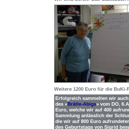
Weitere 1200 Euro für die BuKi
Erfolgreich sammelten wir auch
des
«
Brätle-Abigs
»
vom DO, 6.Au
Euro, welche wir auf 400 aufrund
Sammlung anlässlich der Schluss
die wir auf 800 Euro aufrundeten
des Geburtstags von Sigrid bes