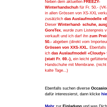
Neben dem aktuellen
FREEZY-
Winterhandschuh
für Fr. 50.- (VK
in allen Grössen von XS-XXL verka
zusätzlich
das Auslaufmodelle «
Dieser
Winterhand- schuhe, ausg
GoreTex
, wurde zum Listenpreis v
verkauft und ich darf ihn
zum Prei
50.-
abgeben (direkt vom Importeu
Grössen von XXS-XXL.
Ebenfalls
ich
das Auslaufmodell «Cloudy» fü
(statt Fr. 69.-),
ein leicht gefüttert
Handschuhe mit Membrane. (nicht 
kalte Tage...)
Ebenfalls suchen diverse
Occasion
dafür interessierst, dann klicke
hie
Mehr
zur
Einladung
und was Dich 