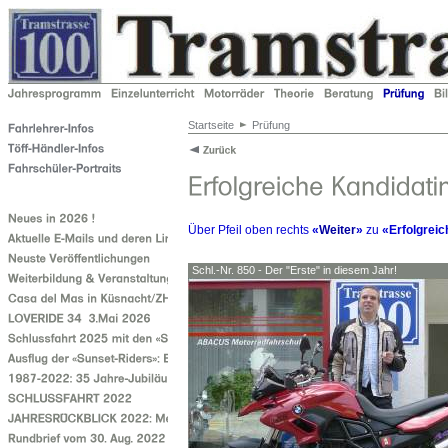
Startseite
Prüfung
Über Pfeil oben rechts
«
Weiter
»
zu
«Erfolgrei
Schl.-Nr. 850 - Der "Erste" in diesem Jahr!