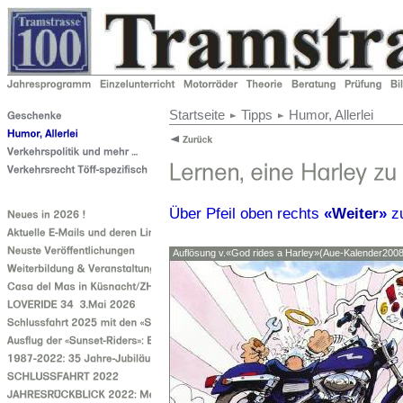
Startseite
Tipps
Humor, Allerlei
Über Pfeil oben rechts
«
Weiter
»
z
Auflösung v.«God rides a Harley»(Aue-Kalender2008