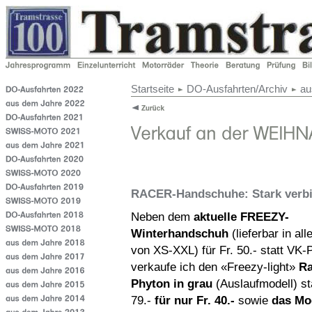
Startseite
DO-Ausfahrten/Archiv
au
RACER-Handschuhe: Stark verbil
Neben dem
aktuelle FREEZY-
Winterhandschuh
(lieferbar in al
von XS-XXL) für Fr. 50.- statt VK-P
verkaufe ich den «Freezy-light»
Ra
Phyton in grau
(Auslaufmodell) sta
79.-
für nur Fr. 40.-
sowie
das Mo