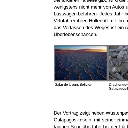
der anderen Talseite gibt, wird die
wenigstens nicht mehr von Autos 
Lastwagen befahren. Jedes Jahr b
Velofahrer ihren Höllenritt mit ihr
das Verlassen des Weges ist ein 
Überlebenschancen.
Salar de Uyuni, Bolivien
Drachengew
Galapagos-
Der Vortrag zeigt neben Wüstenpas
Galapagos-Inseln, mit seiner einma
tägigen Segelüberfahrt bei der L