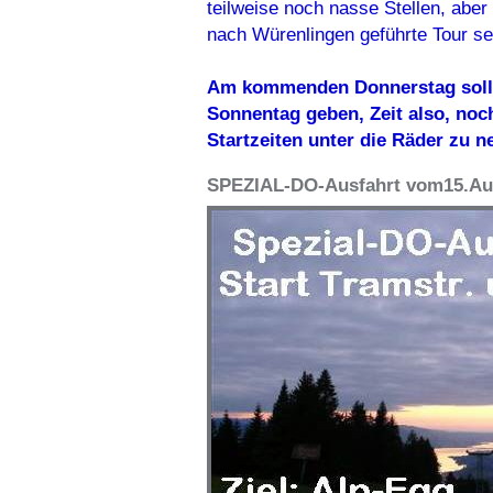
teilweise noch nasse Stellen, aber
nach Würenlingen geführte Tour se
Am kommenden Donnerstag soll e
Sonnentag geben, Zeit also, noc
Startzeiten unter die Räder zu 
SPEZIAL-DO-Ausfahrt vom15.Au