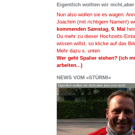
Eigentlich wollten wir nicht,aber 
Nun also wollen sie es wagen: Ann
Joachim (mit richtigem Namen!) 
kommenden Samstag, 9. Mai
hei
Du mehr zu dieser Hochzeits-Einl
wissen willst, so klicke auf das Bil
Mehr dazu s. unten
Wer geht Spalier stehen? (ich m
arbeiten...)
NEWS VOM «STÜRMI»
Eigentlich wollten wir nicht,aber jetzt erst recht