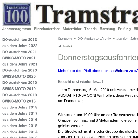
Startseite
DO-Ausfahrten/Archiv
aus dem Jahr
Mehr über den Pfeil oben rechts
«
Weiter
»
zu
«A
Es geht erst wieder los... !
... am Donnerstag, 6. Mai 2010 (mit Ausnahme
AUSFAHRTS-SAISON! Wir hoffen, dass Petrus un
am Donnerstag...
Wir starten
um 19.00 Uhr an der Tramstrasse 
Gruppen von maximal 8 Motorrädern, die von e
geleitet werden.
Die Strecke ist nicht in jeder Gruppe die gleiche
zum Ziel: Da ist es (von Pannen abgesehen) I