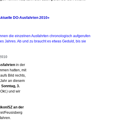
ktuelle DO-Ausfahrten 2010»
n die einzelnen Ausfahrten chronologisch aufgerufen
des Jahres. Ab und zu braucht es etwas Geduld, bis sie
 2010
ssfahrten
in der
men hatten, mit
aufs Bild rechts,
m Jahr an diesem
n
Sonntag, 3.
kt.) und wir
fikon/SZ an der
zel/Feusisberg
fahren.