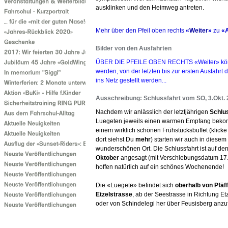
ausklinken und den Heimweg antreten.
Mehr über den Pfeil oben rechts
«
Weiter
»
zu
«A
Bilder von den Ausfahrten
ÜBER DIE PFEILE OBEN RECHTS «Weiter» könne
werden, von der letzten bis zur ersten Ausfahrt 
ins Netz gestellt werden...
Ausschreibung: Schlussfahrt vom SO, 3.Okt.
Nachdem wir anlässlich der letztjährigen
Schlu
Luegeten jeweils einen warmen Empfang bekom
einem wirklich schönen Frühstücksbuffet (klicke 
dort siehst Du
mehr
)
starten wir auch in diese
wunderschönen Ort. Die Schlussfahrt ist auf de
Oktober
angesagt (mit Verschiebungsdatum 17.O
hoffen natürlich auf ein schönes Wochenende!
Die «Luegete» befindet sich
oberhalb von Pfäf
Etzelstrasse
, ab der Seestrasse in Richtung Et
oder von Schindelegi her über Feusisberg anzu