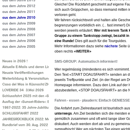
Gleiche! Die Rückfahrt geschieht auf eigene Faus
sich auch Grüppchen, so dass niemand mitten i
verloren geht.
Wir fahren rücksichtsvoll und halten alle Geschw
begrenzungen vorbildlich ein. (... fast immer!) D
werden jeweils erläutert.
Wer mit leerem Tank 
Gruppe zu einem Tankstopp zwingt, bezahlt in
eine Runde!
Dies gilt auch für die Tourguides.
Mehr Informationen dazu siehe
nächste
Seite ü
oben rechts
«WEITER»
SMS-GROUP: Automatisch informiert!
Wer regelmässig (mindestens es sich vornimmt...
Den Text «START DOAUSFAHRT» senden an die
jeweils Treffpunkte und Ziel. (in der Regel am 
Homepage informieren. Dazu den Link auf der 
abzubestellen, «STOP DOAUSFAHRT» an die 
Fahren - essen - plaudern: Einfach GENIESSE
Die Anfahrt zum Zielrestaurant ist touristisch a
unterwegs
. Am Ziel bestellen sich die meisten e
gemütlich zusammen und oft wird lange über Got
diskutiert. Auch werden dort ab und zu gemei
sympathisch! Wer am nächsten Tag einen wichtig