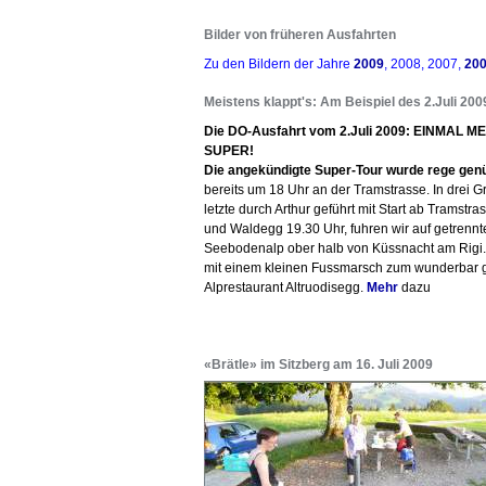
Bilder von früheren Ausfahrten
Zu den Bildern der Jahre
2009
, 2008, 2007,
20
Meistens klappt's: Am Beispiel des 2.Juli 200
Die DO-Ausfahrt vom 2.Juli 2009: EINMAL M
SUPER!
Die angekündigte Super-Tour wurde rege genü
bereits um 18 Uhr an der Tramstrasse. In drei G
letzte durch Arthur geführt mit Start ab Tramstr
und Waldegg 19.30 Uhr, fuhren wir auf getrenn
Seebodenalp ober halb von Küssnacht am Rigi.
mit einem kleinen Fussmarsch zum wunderbar
Alprestaurant Altruodisegg.
Mehr
dazu
«Brätle» im Sitzberg am 16. Juli 2009