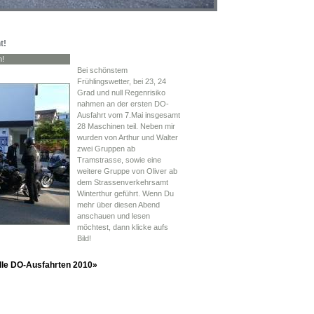
t!
n!
Bei schönstem
Frühlingswetter, bei 23, 24
Grad und null Regenrisiko
nahmen an der ersten DO-
Ausfahrt vom 7.Mai insgesamt
28 Maschinen teil. Neben mir
wurden von Arthur und Walter
zwei Gruppen ab
Tramstrasse, sowie eine
weitere Gruppe von Oliver ab
dem Strassenverkehrsamt
Winterthur geführt. Wenn Du
mehr über diesen Abend
anschauen und lesen
möchtest, dann klicke aufs
Bild!
le DO-Ausfahrten 2010»