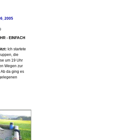
06
,
2005
9
EHR - EINFACH
tzt:
Ich startete
ruppen, die
asse um 19 Uhr
ten Wegen zur
 Ab da ging es
 gelegenen