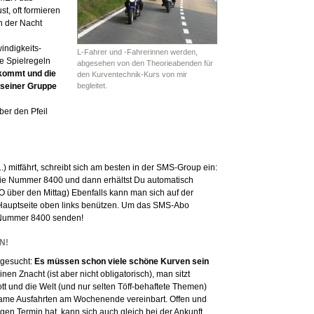
t, oft formieren
n der Nacht
indigkeits-
L-Fahrer und -Fahrerinnen werden,
ie Spielregeln
abgesehen von den Theorieabenden für
kommt und die
den Kurventechnik-Kurs von mir
 seiner Gruppe
begleitet.
ber den Pfeil
) mitfährt, schreibt sich am besten in der SMS-Group ein:
 Nummer 8400 und dann erhältst Du automatisch
DO über den Mittag) Ebenfalls kann man sich auf der
Hauptseite oben links benützen. Um das SMS-Abo
Nummer 8400 senden!
N!
usgesucht:
Es müssen schon viele schöne Kurven sein
inen Znacht (ist aber nicht obligatorisch), man sitzt
t und die Welt (und nur selten Töff-behaftete Themen)
nsame Ausfahrten am Wochenende vereinbart. Offen und
en Termin hat, kann sich auch gleich bei der Ankunft