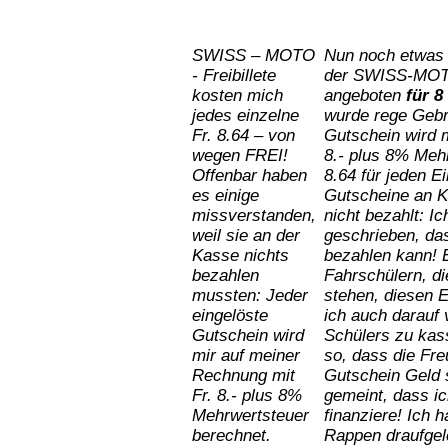
SWISS – MOTO
Nun noch etwas 
- Freibillete
der SWISS-MOTO
kosten mich
angeboten
für 8
jedes einzelne
wurde rege Gebr
Fr. 8.64 – von
Gutschein wird m
wegen FREI!
8.- plus 8% Meh
Offenbar haben
8.64 für jeden Ei
es einige
Gutscheine an Ku
missverstanden,
nicht bezahlt: 
weil sie an der
geschrieben, da
Kasse nichts
bezahlen kann! Es
bezahlen
Fahrschülern, di
mussten: Jeder
stehen, diesen E
eingelöste
ich auch darauf 
Gutschein wird
Schülers zu kas
mir auf meiner
so, dass die Fr
Rechnung mit
Gutschein Geld 
Fr. 8.- plus 8%
gemeint, dass ic
Mehrwertsteuer
finanziere! Ich h
berechnet.
Rappen draufgeleg