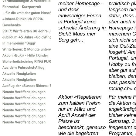
meiner Homepage –
praktisch p
und dank
langsam die
einwöchiger Ferien
dafür, dass 
in Portugal keine
aber auch 
schnelle Änderung in
Homepage im
Sicht! Mues mer
manchem Or
Sorg geh…
sich nicht 
eine Out-Zei
losgeht! Am
Portugal, u
Hobby zu fr
aber gut au
bleiben, de
was passier
racing.ch» o
Aktion «Repetieren
Für meine F
zum halben Preis»
die Aktion 
nur im März und
angekündigt
April! Anzahl der
bisher kein
Plätze ist
Samstag, 3.
beschränkt, genauso
insgesamt d
wie die begehrten
Programm, di