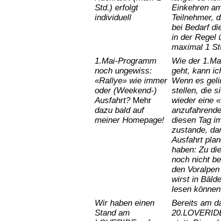
Std.) erfolgt
Einkehren am 
individuell
Teilnehmer, 
bei Bedarf di
in der Regel 
maximal 1 St
1.Mai-Programm
Wie der 1.Ma
noch ungewiss:
geht, kann i
«Rallye» wie immer
Wenn es gelin
oder (Weekend-)
stellen, die 
Ausfahrt?
Mehr
wieder eine «
dazu bald
auf
anzufahrenden
meiner
Homepage!
diesen Tag i
zustande, da
Ausfahrt pla
haben: Zu di
noch nicht b
den Voralpen
wirst in Bäl
lesen können
Wir haben einen
Bereits am d
Stand am
20.LOVERIDE