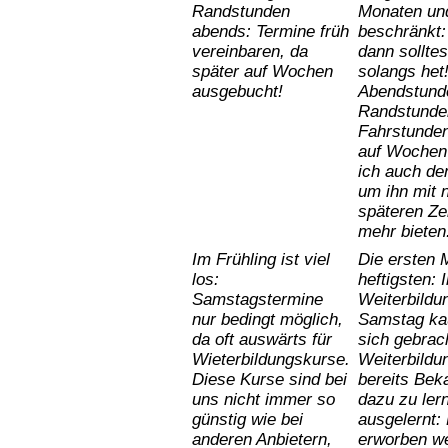
Randstunden
Monaten und
abends: Termine früh
beschränkt:
vereinbaren, da
dann sollte
später auf Wochen
solangs het!
ausgebucht!
Abendstunde
Randstunden
Fahrstunden
auf Wochen
ich auch de
um ihn mit
späteren Ze
mehr bieten
Im
Frühling
ist
viel
Die ersten 
los:
heftigsten:
Samstagstermine
Weiterbildu
nur bedingt möglich,
Samstag kau
da oft auswärts für
sich gebrac
Wieterbildungskurse.
Weiterbildu
Diese Kurse sind bei
bereits Bek
uns nicht
immer
so
dazu zu ler
günstig wie bei
ausgelernt:
anderen Anbietern,
erworben we