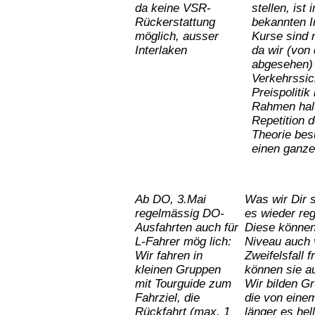
da
keine
VSR-
stellen, ist
Rückerstattung
bekannten I
möglich, ausser
Kurse sind n
Interlaken
da wir (von
abgesehen)
Verkehrssi
Preispolitik
Rahmen hal
Repetition 
Theorie
bes
einen
ganze
Ab DO, 3.Mai
Was wir Dir 
regelmässig DO-
es wieder re
Ausfahrten auch für
Diese können
L-Fahrer mög lich:
Niveau auch 
Wir fahren in
Zweifelsfall 
kleinen Gruppen
können sie a
mit Tourguide zum
Wir bilden G
Fahrziel, die
die von eine
Rückfahrt (max. 1
länger es hel