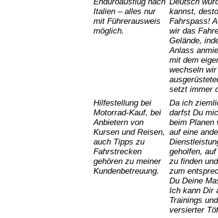
Enduroausflug nach
Deutsch würd
Italien – alles nur
kannst, dest
mit Führerausweis
Fahrspass! Au
möglich.
wir das Fahr
Gelände, ind
Anlass anmie
mit dem eige
wechseln wir 
ausgerüstete
setzt immer 
Hilfestellung bei
Da ich ziemli
Motorrad-Kauf, bei
darfst Du mic
Anbietern von
beim Planen 
Kursen und Reisen,
auf eine and
auch Tipps zu
Dienstleistu
Fahrstrecken
geholfen, au
gehören zu meiner
zu finden un
Kundenbetreuung.
zum entsprec
Du Deine Mas
Ich kann Dir 
Trainings un
versierter Tö