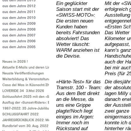
Ein geglückter
Mit der «SW
Saison start mit der
erfolgreich
«SWISS-MOTO»:
Ausstellung 
Die ersten neuen
entgegenneh
Kunden haben
«Ersten Schr
bereits Fahrstunden
Das Wetter 
absolviert! Das
Kilometer u
Wetter täuscht:
aufgepasst
WARM anziehen ist
kann’s ganz
die Devise.
Handschuhe 
auch der H
bei mir auc
Preis (für 2
«Härte-Test» für das
Die diesjäh
Tramstr. 100 - Team:
der absolu
Aus dem Bett direkt
lagen Milly 
an die Messe, da
danach erwi
uns eine Grippe
der Ausstel
plagte!Noch liegt
zwei ganze 
einiges im Argen:
einigermass
Immer noch im
konnte ich 
Rückstand auf
hinterher r