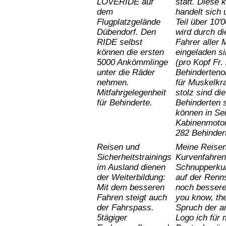
LOVERIDE auf
statt. Diese 
dem
handelt sich 
Flugplatzgelände
Teil über 10
Dübendorf. Den
wird durch di
RIDE selbst
Fahrer aller 
können die ersten
eingeladen s
5000 Ankömmlinge
(pro Kopf Fr.
unter die Räder
Behinderteno
nehmen.
für Muskelkr
Mitfahrgelegenheit
stolz sind di
für Behinderte.
Behinderten s
können in Sei
Kabinenmotor
282 Behindert
Reisen und
Meine Reisen
Sicherheitstrainings
Kurvenfahren 
im Ausland
dienen
Schnupperkur
der
Weiterbildung:
auf der Renn
Mit dem besseren
noch
bessere
Fahren steigt auch
you
know, the
der Fahrspass.
Spruch der a
5tägiger
Logo ich für