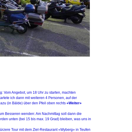
tag: Vom Angebot, um 18 Uhr zu starten, machten
tete ich dann mit weiteren 4 Personen, auf der
azu (in Bälde) über den Pfeil oben rechts
«Weiter»
zum Besseren wenden: Am Nachmittag soll dann die
den unten (bei 15 bis max. 19 Grad) bleiben, was uns in
kürzere Tour mit dem Ziel-Restaurant «Wyberg» in Teufen