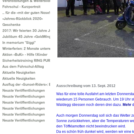
Ausschreibung vom 13. Sept. 2012
Was für eine tolle Ausfahrt am letzten Donners
wiederum 15 Personen Gebrauch. Um 19 Uhr star
Waldegg stiessen noch deren drei dazu.
Mehr
d
Auch morgen Donnerstag soll sich das Wetter 
Sonne zurückkehren, aber die Temperaturen wer
den Töffklamotten nicht beeindrucken wird.
Da es schön früh dunkel wird, werden wir eine 