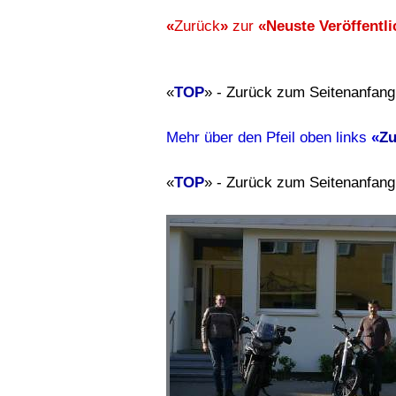
«
Zurück
»
zur
«Neuste Veröffentl
«
TOP
» - Zurück zum Seitenanfang
Mehr über den Pfeil oben links
«
Zu
«
TOP
» - Zurück zum Seitenanfang