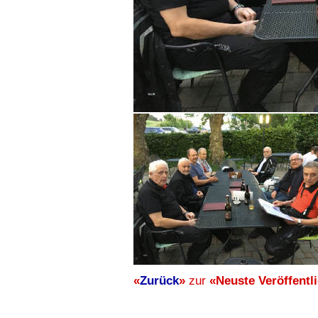
«
Zurück
»
zur
«Neuste Veröffentl